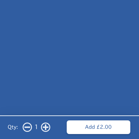
1
Qty:
Add £2.00